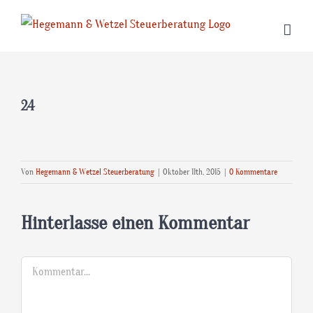
Zum
Inhalt
springen
24
Von
Hegemann & Wetzel Steuerberatung
|
Oktober 11th, 2015
|
0 Kommentare
Hinterlasse einen Kommentar
Kommentar