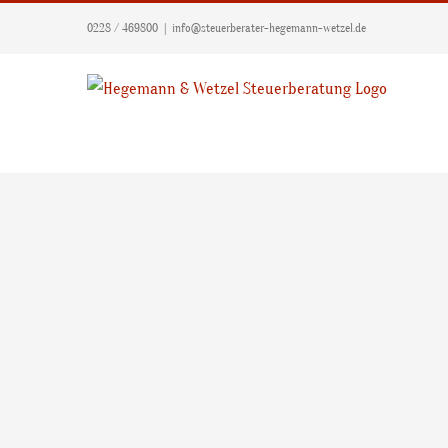
Zum
0228 / 469800
|
info@steuerberater-hegemann-wetzel.de
Inhalt
springen