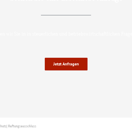
en wir Sie in in steuerlichen und betriebswirtschaftlichen Frag
Jetzt Anfragen
chutz
|
Haftungsausschluss