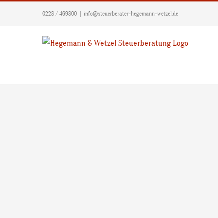
Zum
0228 / 469800
|
info@steuerberater-hegemann-wetzel.de
Inhalt
springen