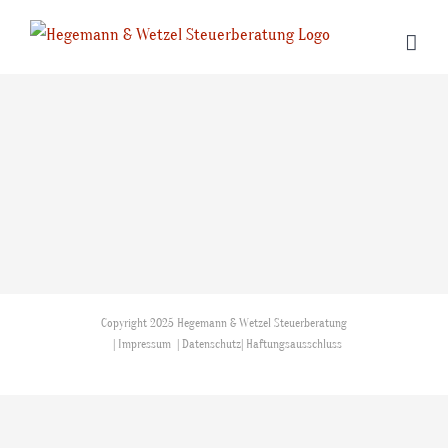
Zum
Inhalt
springen
Copyright 2025 Hegemann & Wetzel Steuerberatung
|
Impressum
|
Datenschutz
|
Haftungsausschluss